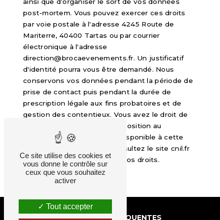
ainsi que d’organiser le sort de vos données
post-mortem. Vous pouvez exercer ces droits
par voie postale à l'adresse 4245 Route de
Mariterre, 40400 Tartas ou par courrier
électronique à l'adresse
direction@brocaevenements.fr. Un justificatif
d'identité pourra vous être demandé. Nous
conservons vos données pendant la période de
prise de contact puis pendant la durée de
prescription légale aux fins probatoires et de
gestion des contentieux. Vous avez le droit de
vous inscrire sur la liste d'opposition au
démarchage téléphonique, disponible à cette
adresse:
Bloctel.gouv.fr
. Consultez le site cnil.fr
Ce site utilise des cookies et
pour plus d’informations sur vos droits.
vous donne le contrôle sur
ceux que vous souhaitez
activer
Tout accepter
RECHERCHES FRÉQUENTES