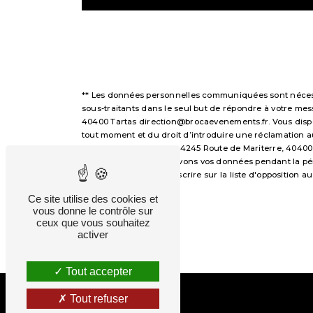
** Les données personnelles communiquées sont nécessai
sous-traitants dans le seul but de répondre à votre m
40400 Tartas direction@brocaevenements.fr. Vous disposez
tout moment et du droit d’introduire une réclamation a
voie postale à l'adresse 4245 Route de Mariterre, 40400
demandé. Nous conservons vos données pendant la périod
avez le droit de vous inscrire sur la liste d'opposition
droits.
Ce site utilise des cookies et
vous donne le contrôle sur
ceux que vous souhaitez
activer
Tout accepter
Tout refuser