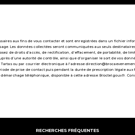
res aux fins de vous contacter et sont enregistrées dans un fichier infor
essage. Les données collectées seront communiquées aux seuls destinataire
 de droits d’accès, de rectification, d’effacement, de portabilité, de limi
uprès d’une autorité de contrôle, ainsi que d’organiser le sort de vos don
 Tartas ou par courrier électronique à l'adresse direction@brocaevenements.f
e de prise de contact puis pendant la durée de prescription légale aux fi
 au démarchage téléphonique, disponible à cette adresse:
Bloctel.gouv.fr
. Con
RECHERCHES FRÉQUENTES