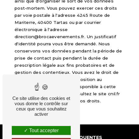
ainsi que d’organiser le sort de vos données
post-mortem. Vous pouvez exercer ces droits
par voie postale à l'adresse 4245 Route de
Mariterre, 40400 Tartas ou par courrier
électronique à l'adresse
direction@brocaevenements.fr. Un justificatif
d'identité pourra vous être demandé. Nous
conservons vos données pendant la période de
prise de contact puis pendant la durée de
prescription légale aux fins probatoires et de
gestion des contentieux. Vous avez le droit de
vous inscrire sur la liste d'opposition au
démarchage téléphonique, disponible à cette
adresse:
Bloctel.gouv.fr
. Consultez le site cnil.fr
Ce site utilise des cookies et
pour plus d’informations sur vos droits.
vous donne le contrôle sur
ceux que vous souhaitez
activer
Tout accepter
RECHERCHES FRÉQUENTES