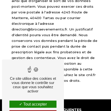
ainsi que d’organiser le sort de vos données
post-mortem. Vous pouvez exercer ces droits
par voie postale à l'adresse 4245 Route de
Mariterre, 40400 Tartas ou par courrier
électronique à l'adresse
direction@brocaevenements.fr. Un justificatif
d'identité pourra vous être demandé. Nous
conservons vos données pendant la période de
prise de contact puis pendant la durée de
prescription légale aux fins probatoires et de
gestion des contentieux. Vous avez le droit de
vous inscrire sur la liste d'opposition au
démarchage téléphonique, disponible à cette
adresse:
Bloctel.gouv.fr
. Consultez le site cnil.fr
Ce site utilise des cookies et
pour plus d’informations sur vos droits.
vous donne le contrôle sur
ceux que vous souhaitez
activer
Tout accepter
RECHERCHES FRÉQUENTES