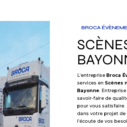
BROCA ÉVÈNEM
SCÈNES MOBILES À
BAYON
L’entreprise
Broca 
services en
Scènes 
Bayonne
. Entrepris
savoir-faire de qual
pour vous satisfair
dans votre projet de
l’écoute de vos besoi