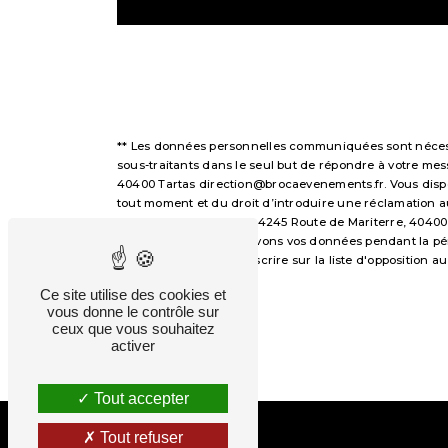
** Les données personnelles communiquées sont nécessai
sous-traitants dans le seul but de répondre à votre m
40400 Tartas direction@brocaevenements.fr. Vous disposez
tout moment et du droit d’introduire une réclamation a
voie postale à l'adresse 4245 Route de Mariterre, 40400
demandé. Nous conservons vos données pendant la périod
avez le droit de vous inscrire sur la liste d'opposition
droits.
Ce site utilise des cookies et
vous donne le contrôle sur
ceux que vous souhaitez
activer
Tout accepter
Tout refuser