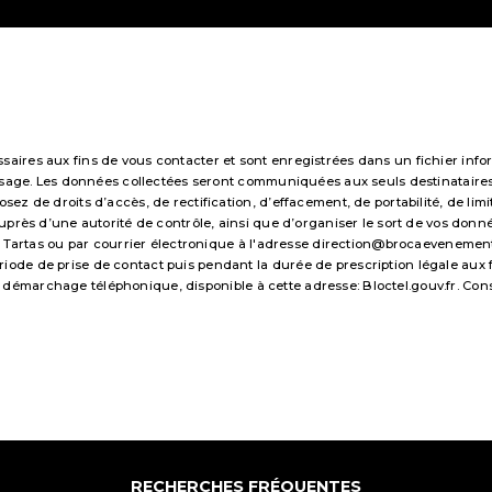
res aux fins de vous contacter et sont enregistrées dans un fichier infor
essage. Les données collectées seront communiquées aux seuls destinataire
 de droits d’accès, de rectification, d’effacement, de portabilité, de limi
uprès d’une autorité de contrôle, ainsi que d’organiser le sort de vos don
 Tartas ou par courrier électronique à l'adresse direction@brocaevenements.f
e de prise de contact puis pendant la durée de prescription légale aux fi
 au démarchage téléphonique, disponible à cette adresse:
Bloctel.gouv.fr
. Con
RECHERCHES FRÉQUENTES