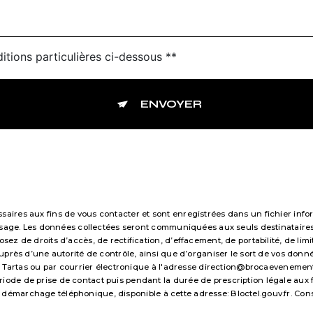
itions particulières ci-dessous **
ENVOYER
res aux fins de vous contacter et sont enregistrées dans un fichier infor
essage. Les données collectées seront communiquées aux seuls destinataire
 de droits d’accès, de rectification, d’effacement, de portabilité, de limi
uprès d’une autorité de contrôle, ainsi que d’organiser le sort de vos don
 Tartas ou par courrier électronique à l'adresse direction@brocaevenements.f
e de prise de contact puis pendant la durée de prescription légale aux fi
 au démarchage téléphonique, disponible à cette adresse:
Bloctel.gouv.fr
. Con