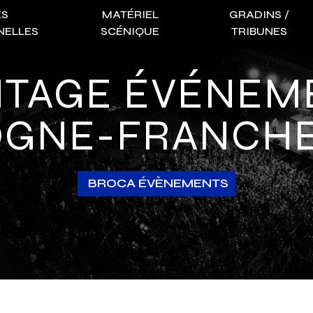
ES
MATÉRIEL
GRADINS /
NELLES
SCÉNIQUE
TRIBUNES
GNE-FRANCH
BROCA ÉVÈNEMENTS