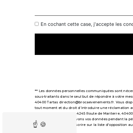
En cochant cette case, j'accepte les cond
** Les données personnelles communiquées sont nécessai
sous-traitants dans le seul but de répondre à votre m
40400 Tartas direction@brocaevenements.fr. Vous disposez
tout moment et du droit d’introduire une réclamation a
voie postale à l'adresse 4245 Route de Mariterre, 40400
demandé. Nous conservons vos données pendant la périod
avez le droit de vous inscrire sur la liste d'opposition
droits.