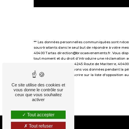
** Les données personnelles communiquées sont nécessai
sous-traitants dans le seul but de répondre à votre m
40400 Tartas direction@brocaevenements.fr. Vous disposez
tout moment et du droit d’introduire une réclamation a
voie postale à l'adresse 4245 Route de Mariterre, 40400
demandé. Nous conservons vos données pendant la périod
avez le droit de vous inscrire sur la liste d'opposition
droits.
Ce site utilise des cookies et
vous donne le contrôle sur
ceux que vous souhaitez
activer
Tout accepter
Tout refuser