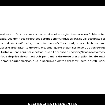
res aux fins de vous contacter et sont enregistrées dans un fichier infor
essage. Les données collectées seront communiquées aux seuls destinataire
 de droits d’accès, de rectification, d’effacement, de portabilité, de limi
uprès d’une autorité de contrôle, ainsi que d’organiser le sort de vos don
 Tartas ou par courrier électronique à l'adresse direction@brocaevenements.f
e de prise de contact puis pendant la durée de prescription légale aux fi
 au démarchage téléphonique, disponible à cette adresse:
Bloctel.gouv.fr
. Con
RECHERCHES FRÉQUENTES