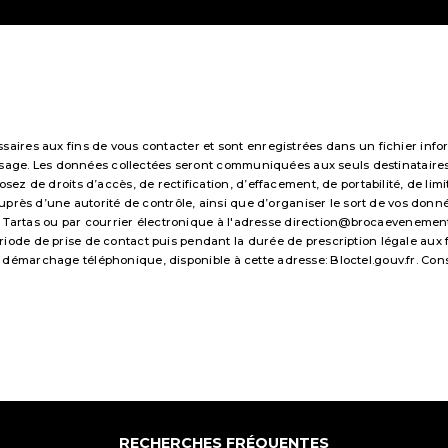
res aux fins de vous contacter et sont enregistrées dans un fichier infor
essage. Les données collectées seront communiquées aux seuls destinataire
 de droits d’accès, de rectification, d’effacement, de portabilité, de limi
uprès d’une autorité de contrôle, ainsi que d’organiser le sort de vos don
 Tartas ou par courrier électronique à l'adresse direction@brocaevenements.f
e de prise de contact puis pendant la durée de prescription légale aux fi
 au démarchage téléphonique, disponible à cette adresse:
Bloctel.gouv.fr
. Con
RECHERCHES FRÉQUENTES