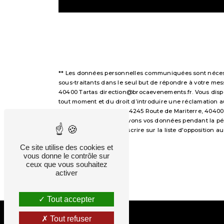
** Les données personnelles communiquées sont nécessai
sous-traitants dans le seul but de répondre à votre m
40400 Tartas direction@brocaevenements.fr. Vous disposez
tout moment et du droit d’introduire une réclamation a
voie postale à l'adresse 4245 Route de Mariterre, 40400
demandé. Nous conservons vos données pendant la périod
avez le droit de vous inscrire sur la liste d'opposition
droits.
Ce site utilise des cookies et
vous donne le contrôle sur
ceux que vous souhaitez
activer
Tout accepter
Tout refuser