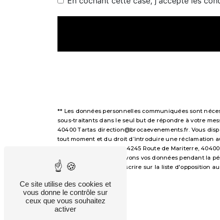
En cochant cette case, j'accepte les cond
** Les données personnelles communiquées sont nécessai
sous-traitants dans le seul but de répondre à votre m
40400 Tartas direction@brocaevenements.fr. Vous disposez
tout moment et du droit d’introduire une réclamation a
voie postale à l'adresse 4245 Route de Mariterre, 40400
demandé. Nous conservons vos données pendant la périod
avez le droit de vous inscrire sur la liste d'opposition
droits.
Ce site utilise des cookies et
vous donne le contrôle sur
ceux que vous souhaitez
activer