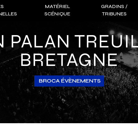
ES
MATÉRIEL
GRADINS /
NELLES
SCÉNIQUE
TRIBUNES
BRETAGNE
BROCA ÉVÈNEMENTS