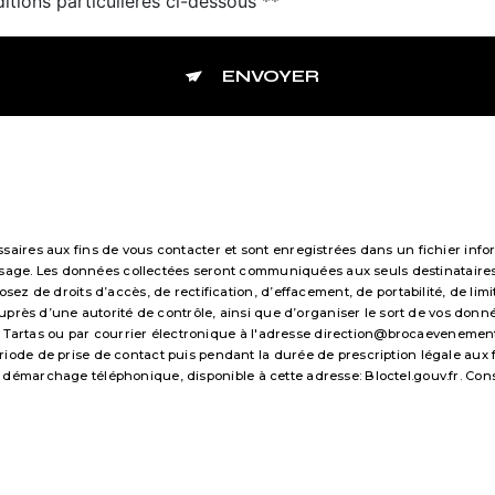
itions particulières ci-dessous **
ENVOYER
res aux fins de vous contacter et sont enregistrées dans un fichier infor
essage. Les données collectées seront communiquées aux seuls destinataire
 de droits d’accès, de rectification, d’effacement, de portabilité, de limi
uprès d’une autorité de contrôle, ainsi que d’organiser le sort de vos don
 Tartas ou par courrier électronique à l'adresse direction@brocaevenements.f
e de prise de contact puis pendant la durée de prescription légale aux fi
 au démarchage téléphonique, disponible à cette adresse:
Bloctel.gouv.fr
. Con