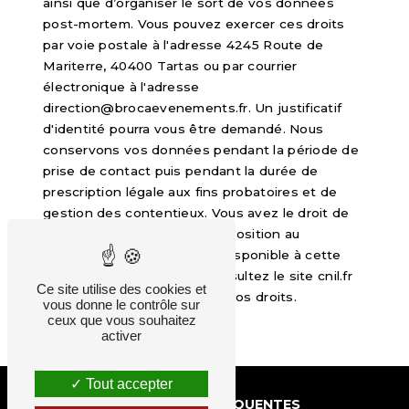
ainsi que d’organiser le sort de vos données
post-mortem. Vous pouvez exercer ces droits
par voie postale à l'adresse 4245 Route de
Mariterre, 40400 Tartas ou par courrier
électronique à l'adresse
direction@brocaevenements.fr. Un justificatif
d'identité pourra vous être demandé. Nous
conservons vos données pendant la période de
prise de contact puis pendant la durée de
prescription légale aux fins probatoires et de
gestion des contentieux. Vous avez le droit de
vous inscrire sur la liste d'opposition au
démarchage téléphonique, disponible à cette
adresse:
Bloctel.gouv.fr
. Consultez le site cnil.fr
Ce site utilise des cookies et
pour plus d’informations sur vos droits.
vous donne le contrôle sur
ceux que vous souhaitez
activer
Tout accepter
RECHERCHES FRÉQUENTES