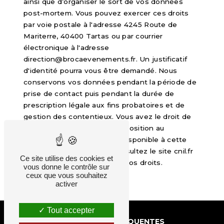
ainsi que d’organiser le sort de vos données
post-mortem. Vous pouvez exercer ces droits
par voie postale à l'adresse 4245 Route de
Mariterre, 40400 Tartas ou par courrier
électronique à l'adresse
direction@brocaevenements.fr. Un justificatif
d'identité pourra vous être demandé. Nous
conservons vos données pendant la période de
prise de contact puis pendant la durée de
prescription légale aux fins probatoires et de
gestion des contentieux. Vous avez le droit de
vous inscrire sur la liste d'opposition au
démarchage téléphonique, disponible à cette
adresse:
Bloctel.gouv.fr
. Consultez le site cnil.fr
Ce site utilise des cookies et
pour plus d’informations sur vos droits.
vous donne le contrôle sur
ceux que vous souhaitez
activer
Tout accepter
RECHERCHES FRÉQUENTES