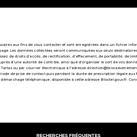
res aux fins de vous contacter et sont enregistrées dans un fichier infor
essage. Les données collectées seront communiquées aux seuls destinataire
 de droits d’accès, de rectification, d’effacement, de portabilité, de limi
uprès d’une autorité de contrôle, ainsi que d’organiser le sort de vos don
 Tartas ou par courrier électronique à l'adresse direction@brocaevenements.f
e de prise de contact puis pendant la durée de prescription légale aux fi
 au démarchage téléphonique, disponible à cette adresse:
Bloctel.gouv.fr
. Con
RECHERCHES FRÉQUENTES