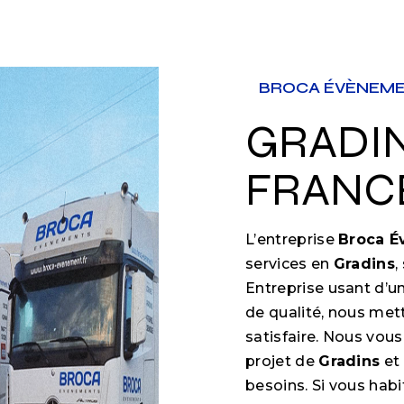
BROCA ÉVÈNEM
GRADINS À ÎLE-DE-
FRANC
L’entreprise
Broca 
services en
Gradins
,
Entreprise usant d’un
de qualité, nous met
satisfaire. Nous vou
projet de
Gradins
et
besoins. Si vous hab