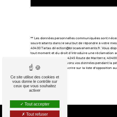
** Les données personnelles communiquées sont nécessai
sous-traitants dans le seul but de répondre à votre m
40400 Tartas direction@brocaevenements.fr. Vous disposez
tout moment et du droit d’introduire une réclamation a
voie postale à l'adresse 4245 Route de Mariterre, 40400
demandé. Nous conservons vos données pendant la périod
avez le droit de vous inscrire sur la liste d'opposition
droits.
Ce site utilise des cookies et
vous donne le contrôle sur
ceux que vous souhaitez
activer
Tout accepter
Tout refuser