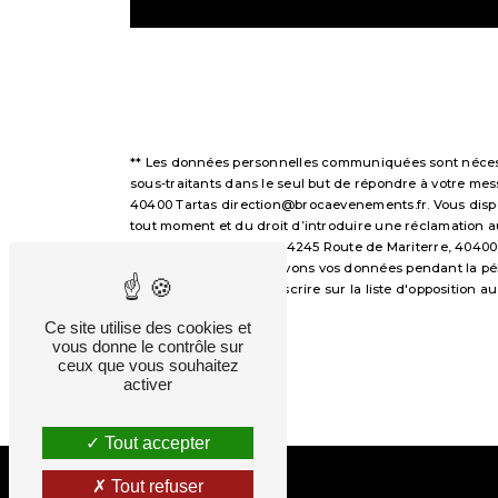
** Les données personnelles communiquées sont nécessai
sous-traitants dans le seul but de répondre à votre m
40400 Tartas direction@brocaevenements.fr. Vous disposez
tout moment et du droit d’introduire une réclamation a
voie postale à l'adresse 4245 Route de Mariterre, 40400
demandé. Nous conservons vos données pendant la périod
avez le droit de vous inscrire sur la liste d'opposition
droits.
Ce site utilise des cookies et
vous donne le contrôle sur
ceux que vous souhaitez
activer
Tout accepter
Tout refuser