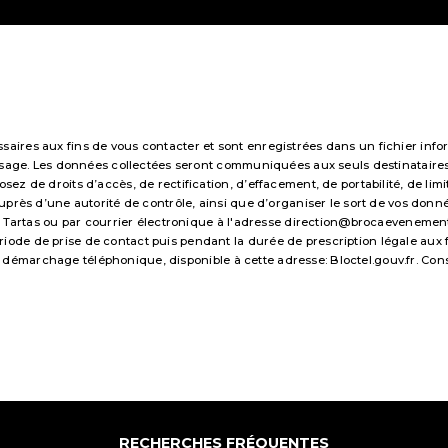
res aux fins de vous contacter et sont enregistrées dans un fichier infor
essage. Les données collectées seront communiquées aux seuls destinataire
 de droits d’accès, de rectification, d’effacement, de portabilité, de limi
uprès d’une autorité de contrôle, ainsi que d’organiser le sort de vos don
 Tartas ou par courrier électronique à l'adresse direction@brocaevenements.f
e de prise de contact puis pendant la durée de prescription légale aux fi
 au démarchage téléphonique, disponible à cette adresse:
Bloctel.gouv.fr
. Con
RECHERCHES FRÉQUENTES