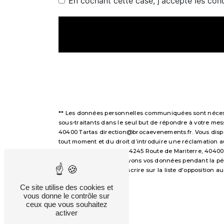
En cochant cette case, j'accepte les cond
** Les données personnelles communiquées sont nécessai
sous-traitants dans le seul but de répondre à votre m
40400 Tartas direction@brocaevenements.fr. Vous disposez
tout moment et du droit d’introduire une réclamation a
voie postale à l'adresse 4245 Route de Mariterre, 40400
demandé. Nous conservons vos données pendant la périod
avez le droit de vous inscrire sur la liste d'opposition
droits.
Ce site utilise des cookies et
vous donne le contrôle sur
ceux que vous souhaitez
activer