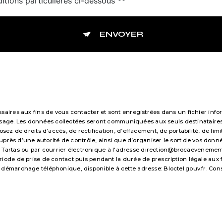
itions particulières ci-dessous **
ENVOYER
res aux fins de vous contacter et sont enregistrées dans un fichier infor
essage. Les données collectées seront communiquées aux seuls destinataire
 de droits d’accès, de rectification, d’effacement, de portabilité, de limi
uprès d’une autorité de contrôle, ainsi que d’organiser le sort de vos don
 Tartas ou par courrier électronique à l'adresse direction@brocaevenements.f
e de prise de contact puis pendant la durée de prescription légale aux fi
 au démarchage téléphonique, disponible à cette adresse:
Bloctel.gouv.fr
. Con