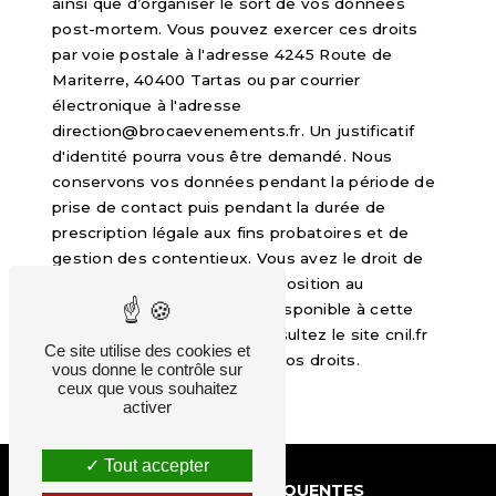
ainsi que d’organiser le sort de vos données
post-mortem. Vous pouvez exercer ces droits
par voie postale à l'adresse 4245 Route de
Mariterre, 40400 Tartas ou par courrier
électronique à l'adresse
direction@brocaevenements.fr. Un justificatif
d'identité pourra vous être demandé. Nous
conservons vos données pendant la période de
prise de contact puis pendant la durée de
prescription légale aux fins probatoires et de
gestion des contentieux. Vous avez le droit de
vous inscrire sur la liste d'opposition au
démarchage téléphonique, disponible à cette
adresse:
Bloctel.gouv.fr
. Consultez le site cnil.fr
Ce site utilise des cookies et
pour plus d’informations sur vos droits.
vous donne le contrôle sur
ceux que vous souhaitez
activer
Tout accepter
RECHERCHES FRÉQUENTES