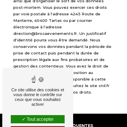
ainsi que d’organiser le sort de vos données
post-mortem. Vous pouvez exercer ces droits
par voie postale à l'adresse 4245 Route de
Mariterre, 40400 Tartas ou par courrier
électronique à l'adresse
direction@brocaevenements.fr. Un justificatif
d'identité pourra vous être demandé. Nous
conservons vos données pendant la période de
prise de contact puis pendant la durée de
prescription légale aux fins probatoires et de
gestion des contentieux. Vous avez le droit de
vous inscrire sur la liste d'opposition au
démarchage téléphonique, disponible à cette
adresse:
Bloctel.gouv.fr
. Consultez le site cnil.fr
Ce site utilise des cookies et
pour plus d’informations sur vos droits.
vous donne le contrôle sur
ceux que vous souhaitez
activer
Tout accepter
RECHERCHES FRÉQUENTES