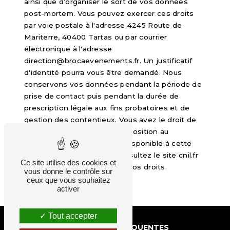
ainsi que d’organiser le sort de vos données
post-mortem. Vous pouvez exercer ces droits
par voie postale à l'adresse 4245 Route de
Mariterre, 40400 Tartas ou par courrier
électronique à l'adresse
direction@brocaevenements.fr. Un justificatif
d'identité pourra vous être demandé. Nous
conservons vos données pendant la période de
prise de contact puis pendant la durée de
prescription légale aux fins probatoires et de
gestion des contentieux. Vous avez le droit de
vous inscrire sur la liste d'opposition au
démarchage téléphonique, disponible à cette
adresse:
Bloctel.gouv.fr
. Consultez le site cnil.fr
Ce site utilise des cookies et
pour plus d’informations sur vos droits.
vous donne le contrôle sur
ceux que vous souhaitez
activer
Tout accepter
RECHERCHES FRÉQUENTES