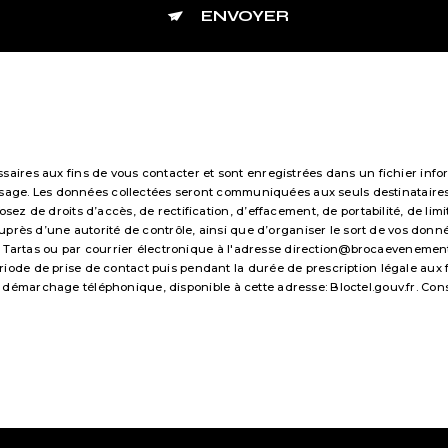
ENVOYER
res aux fins de vous contacter et sont enregistrées dans un fichier infor
essage. Les données collectées seront communiquées aux seuls destinataire
 de droits d’accès, de rectification, d’effacement, de portabilité, de limi
uprès d’une autorité de contrôle, ainsi que d’organiser le sort de vos don
 Tartas ou par courrier électronique à l'adresse direction@brocaevenements.f
e de prise de contact puis pendant la durée de prescription légale aux fi
 au démarchage téléphonique, disponible à cette adresse:
Bloctel.gouv.fr
. Con