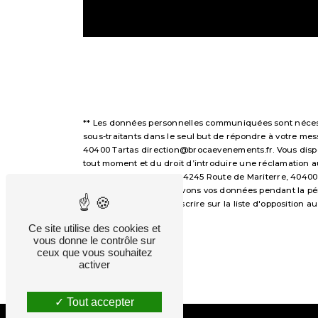
** Les données personnelles communiquées sont nécessai
sous-traitants dans le seul but de répondre à votre m
40400 Tartas direction@brocaevenements.fr. Vous disposez
tout moment et du droit d’introduire une réclamation a
voie postale à l'adresse 4245 Route de Mariterre, 40400
demandé. Nous conservons vos données pendant la périod
avez le droit de vous inscrire sur la liste d'opposition
droits.
Ce site utilise des cookies et
vous donne le contrôle sur
ceux que vous souhaitez
activer
Tout accepter