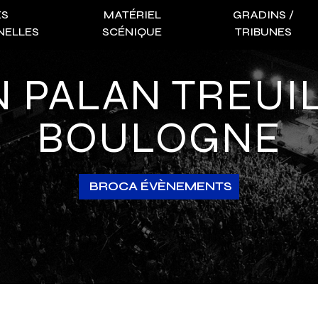
ES
MATÉRIEL
GRADINS /
NELLES
SCÉNIQUE
TRIBUNES
BOULOGNE
BROCA ÉVÈNEMENTS