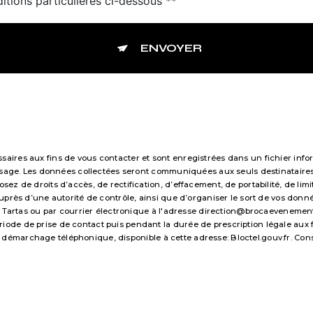
itions particulières ci-dessous **
ENVOYER
res aux fins de vous contacter et sont enregistrées dans un fichier infor
essage. Les données collectées seront communiquées aux seuls destinataire
 de droits d’accès, de rectification, d’effacement, de portabilité, de limi
uprès d’une autorité de contrôle, ainsi que d’organiser le sort de vos don
 Tartas ou par courrier électronique à l'adresse direction@brocaevenements.f
e de prise de contact puis pendant la durée de prescription légale aux fi
 au démarchage téléphonique, disponible à cette adresse:
Bloctel.gouv.fr
. Con