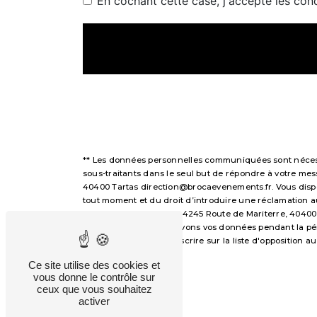
En cochant cette case, j'accepte les cond
** Les données personnelles communiquées sont nécessai
sous-traitants dans le seul but de répondre à votre m
40400 Tartas direction@brocaevenements.fr. Vous disposez
tout moment et du droit d’introduire une réclamation a
voie postale à l'adresse 4245 Route de Mariterre, 40400
demandé. Nous conservons vos données pendant la périod
avez le droit de vous inscrire sur la liste d'opposition
droits.
Ce site utilise des cookies et
vous donne le contrôle sur
ceux que vous souhaitez
activer