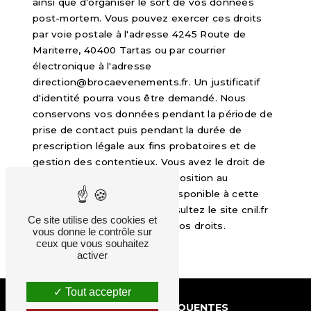
ainsi que d’organiser le sort de vos données
post-mortem. Vous pouvez exercer ces droits
par voie postale à l'adresse 4245 Route de
Mariterre, 40400 Tartas ou par courrier
électronique à l'adresse
direction@brocaevenements.fr. Un justificatif
d'identité pourra vous être demandé. Nous
conservons vos données pendant la période de
prise de contact puis pendant la durée de
prescription légale aux fins probatoires et de
gestion des contentieux. Vous avez le droit de
vous inscrire sur la liste d'opposition au
démarchage téléphonique, disponible à cette
adresse:
Bloctel.gouv.fr
. Consultez le site cnil.fr
Ce site utilise des cookies et
pour plus d’informations sur vos droits.
vous donne le contrôle sur
ceux que vous souhaitez
activer
Tout accepter
RECHERCHES FRÉQUENTES