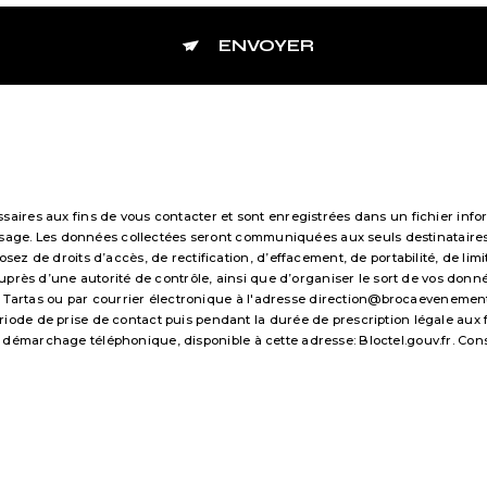
ENVOYER
res aux fins de vous contacter et sont enregistrées dans un fichier infor
essage. Les données collectées seront communiquées aux seuls destinataire
 de droits d’accès, de rectification, d’effacement, de portabilité, de limi
uprès d’une autorité de contrôle, ainsi que d’organiser le sort de vos don
 Tartas ou par courrier électronique à l'adresse direction@brocaevenements.f
e de prise de contact puis pendant la durée de prescription légale aux fi
 au démarchage téléphonique, disponible à cette adresse:
Bloctel.gouv.fr
. Con