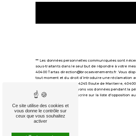
** Les données personnelles communiquées sont nécessai
sous-traitants dans le seul but de répondre à votre m
40400 Tartas direction@brocaevenements.fr. Vous disposez
tout moment et du droit d’introduire une réclamation a
voie postale à l'adresse 4245 Route de Mariterre, 40400
demandé. Nous conservons vos données pendant la périod
avez le droit de vous inscrire sur la liste d'opposition
droits.
Ce site utilise des cookies et
vous donne le contrôle sur
ceux que vous souhaitez
activer