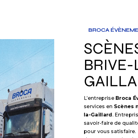
BROCA ÉVÈNEM
SCÈNES MOBILES À
BRIVE-
GAILL
L’entreprise
Broca 
services en
Scènes 
la-Gaillard
. Entrepri
savoir-faire de qual
pour vous satisfair