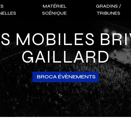
ES
MATÉRIEL
GRADINS /
NELLES
SCÉNIQUE
TRIBUNES
GAILLARD
BROCA ÉVÈNEMENTS