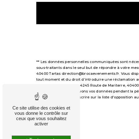
** Les données personnelles communiquées sont nécessai
sous-traitants dans le seul but de répondre à votre m
40400 Tartas direction@brocaevenements.fr. Vous disposez
tout moment et du droit d’introduire une réclamation a
voie postale à l'adresse 4245 Route de Mariterre, 40400
demandé. Nous conservons vos données pendant la périod
avez le droit de vous inscrire sur la liste d'opposition
droits.
Ce site utilise des cookies et
vous donne le contrôle sur
ceux que vous souhaitez
activer