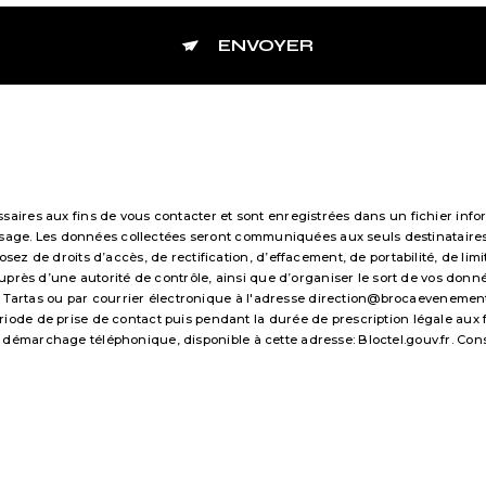
ENVOYER
res aux fins de vous contacter et sont enregistrées dans un fichier infor
essage. Les données collectées seront communiquées aux seuls destinataire
 de droits d’accès, de rectification, d’effacement, de portabilité, de limi
uprès d’une autorité de contrôle, ainsi que d’organiser le sort de vos don
 Tartas ou par courrier électronique à l'adresse direction@brocaevenements.f
e de prise de contact puis pendant la durée de prescription légale aux fi
 au démarchage téléphonique, disponible à cette adresse:
Bloctel.gouv.fr
. Con