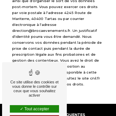
ainsi que d’organiser le sort de vos données
post-mortem. Vous pouvez exercer ces droits
par voie postale à l'adresse 4245 Route de
Mariterre, 40400 Tartas ou par courrier
électronique à l'adresse
direction@brocaevenements.fr. Un justificatif
d'identité pourra vous être demandé. Nous
conservons vos données pendant la période de
prise de contact puis pendant la durée de
prescription légale aux fins probatoires et de
gestion des contentieux. Vous avez le droit de
vous inscrire sur la liste d'opposition au
démarchage téléphonique, disponible à cette
adresse:
Bloctel.gouv.fr
. Consultez le site cnil.fr
Ce site utilise des cookies et
pour plus d’informations sur vos droits.
vous donne le contrôle sur
ceux que vous souhaitez
activer
Tout accepter
RECHERCHES FRÉQUENTES