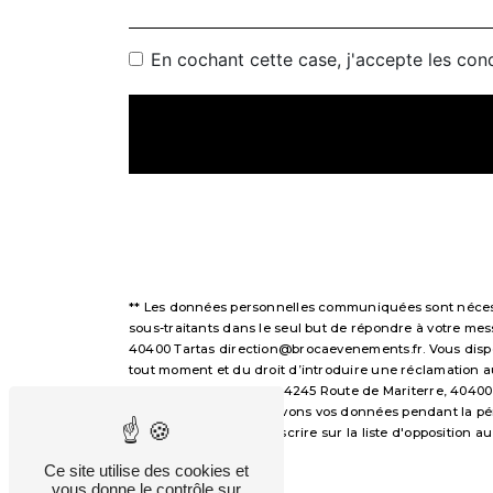
En cochant cette case, j'accepte les cond
** Les données personnelles communiquées sont nécessai
sous-traitants dans le seul but de répondre à votre m
40400 Tartas direction@brocaevenements.fr. Vous disposez
tout moment et du droit d’introduire une réclamation a
voie postale à l'adresse 4245 Route de Mariterre, 40400
demandé. Nous conservons vos données pendant la périod
avez le droit de vous inscrire sur la liste d'opposition
droits.
Ce site utilise des cookies et
vous donne le contrôle sur