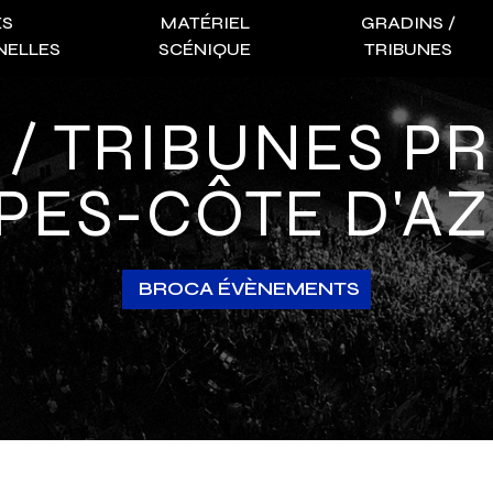
ES
MATÉRIEL
GRADINS /
NELLES
SCÉNIQUE
TRIBUNES
PES-CÔTE D'A
BROCA ÉVÈNEMENTS