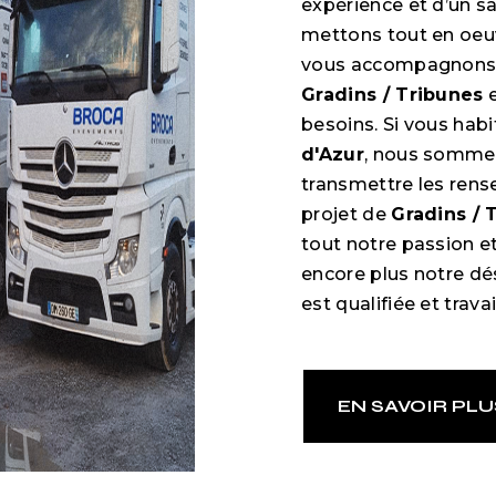
expérience et d’un sa
mettons tout en oeuv
vous accompagnons a
Gradins / Tribunes
e
besoins. Si vous hab
d'Azur
, nous sommes
transmettre les rens
projet de
Gradins / 
tout notre passion e
encore plus notre dés
est qualifiée et trava
EN SAVOIR PLU