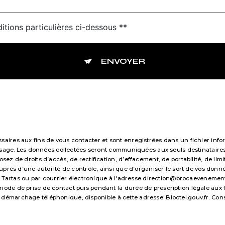
itions particulières ci-dessous **
ENVOYER
res aux fins de vous contacter et sont enregistrées dans un fichier infor
essage. Les données collectées seront communiquées aux seuls destinataire
 de droits d’accès, de rectification, d’effacement, de portabilité, de limi
uprès d’une autorité de contrôle, ainsi que d’organiser le sort de vos don
 Tartas ou par courrier électronique à l'adresse direction@brocaevenements.f
e de prise de contact puis pendant la durée de prescription légale aux fi
 au démarchage téléphonique, disponible à cette adresse:
Bloctel.gouv.fr
. Con