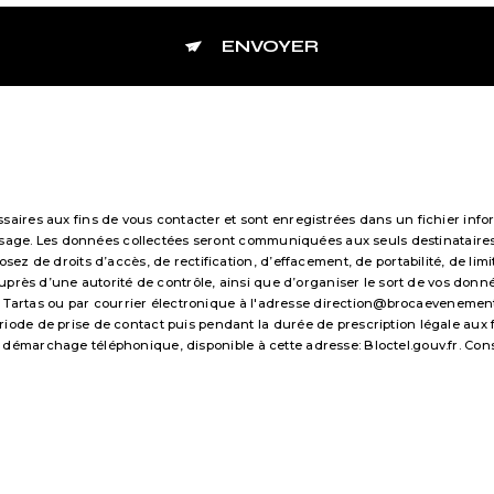
ENVOYER
res aux fins de vous contacter et sont enregistrées dans un fichier infor
essage. Les données collectées seront communiquées aux seuls destinataire
 de droits d’accès, de rectification, d’effacement, de portabilité, de limi
uprès d’une autorité de contrôle, ainsi que d’organiser le sort de vos don
 Tartas ou par courrier électronique à l'adresse direction@brocaevenements.f
e de prise de contact puis pendant la durée de prescription légale aux fi
 au démarchage téléphonique, disponible à cette adresse:
Bloctel.gouv.fr
. Con