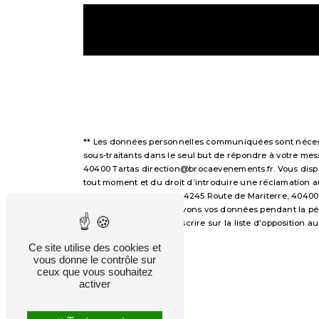
** Les données personnelles communiquées sont nécessai
sous-traitants dans le seul but de répondre à votre m
40400 Tartas direction@brocaevenements.fr. Vous disposez
tout moment et du droit d’introduire une réclamation a
voie postale à l'adresse 4245 Route de Mariterre, 40400
demandé. Nous conservons vos données pendant la périod
avez le droit de vous inscrire sur la liste d'opposition
droits.
Ce site utilise des cookies et
vous donne le contrôle sur
ceux que vous souhaitez
activer