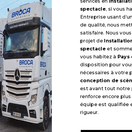
services en
Installa
spectacle
, si vous h
Entreprise usant d’un
de qualité, nous met
satisfaire. Nous vou
projet de
Installati
spectacle
et sommes 
vous habitez à
Pays 
disposition pour vo
nécessaires à votre 
conception de scèn
est avant tout notre
renforce encore plus 
équipe est qualifiée 
rigueur.