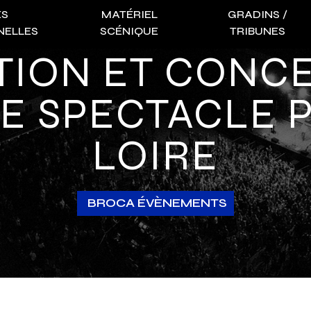
ES
MATÉRIEL
GRADINS /
NELLES
SCÉNIQUE
TRIBUNES
E SPECTACLE P
LOIRE
BROCA ÉVÈNEMENTS