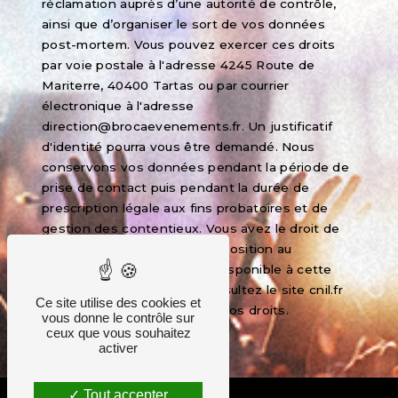
réclamation auprès d’une autorité de contrôle,
ainsi que d’organiser le sort de vos données
post-mortem. Vous pouvez exercer ces droits
par voie postale à l'adresse 4245 Route de
Mariterre, 40400 Tartas ou par courrier
électronique à l'adresse
direction@brocaevenements.fr. Un justificatif
d'identité pourra vous être demandé. Nous
conservons vos données pendant la période de
prise de contact puis pendant la durée de
prescription légale aux fins probatoires et de
gestion des contentieux. Vous avez le droit de
vous inscrire sur la liste d'opposition au
démarchage téléphonique, disponible à cette
adresse:
Bloctel.gouv.fr
. Consultez le site cnil.fr
Ce site utilise des cookies et
pour plus d’informations sur vos droits.
vous donne le contrôle sur
ceux que vous souhaitez
activer
Tout accepter