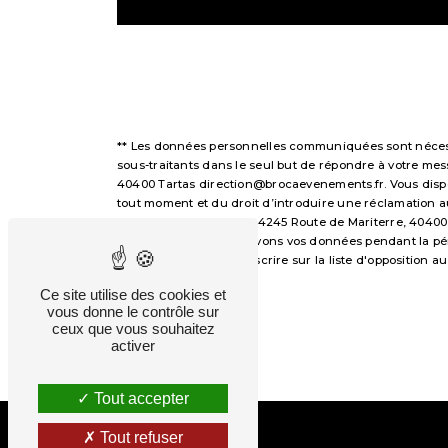
** Les données personnelles communiquées sont nécessai
sous-traitants dans le seul but de répondre à votre m
40400 Tartas direction@brocaevenements.fr. Vous disposez
tout moment et du droit d’introduire une réclamation a
voie postale à l'adresse 4245 Route de Mariterre, 40400
demandé. Nous conservons vos données pendant la périod
avez le droit de vous inscrire sur la liste d'opposition
droits.
Ce site utilise des cookies et
vous donne le contrôle sur
ceux que vous souhaitez
activer
Tout accepter
Tout refuser