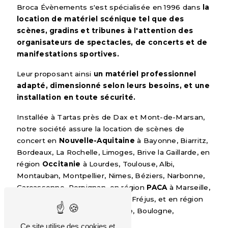
Broca Évènements s'est spécialisée en 1996 dans
la
location de matériel scénique tel que des
scènes, gradins et tribunes à l'attention des
organisateurs de spectacles, de concerts et de
manifestations sportives.
Leur proposant ainsi
un matériel professionnel
adapté, dimensionné selon leurs besoins, et une
installation en toute sécurité.
Installée à Tartas près de Dax et Mont-de-Marsan,
notre société assure la location de scènes de
concert en
Nouvelle-Aquitaine
à Bayonne, Biarritz,
Bordeaux, La Rochelle, Limoges, Brive la Gaillarde, en
région
Occitanie
à Lourdes, Toulouse, Albi,
Montauban, Montpellier, Nimes, Béziers, Narbonne,
Carcassonne, Perpignan, en région
PACA
à Marseille,
Aix en Provence, Arles, Toulon, Fréjus, et en région
Île-de-France
à Paris, Nanterre, Boulogne,
Montreuil.
Ce site utilise des cookies et